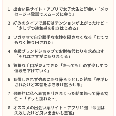
出会い系サイト・アプリで女子大生と即会い「メッ
セージ→電話でスムーズに会う」
好みのタイプで最初はテンションが上がったけど…
「少しずつ違和感を抱きはじめる」
ワガママで自分勝手な本性を隠さなくなる「とてつ
もなく振り回された」
高級ブランドショップでお財布代わりを求め出す
「それはさすがに断りまくる」
狡猾な手口が見えてきた「断っても止めず少しずつ
値段を下げていく」
我慢しきれず強めに断り帰ろうとした結果「逆ギレ
されたけど本音をぶちまけ黙らせる」
最終的に私へ暴言を吐きまくった結果怒って帰る女
性…「ドッと疲れた…」
オススメの出会い系サイト・アプリ11選「今回は
失敗したけど良い出会いも豊富」