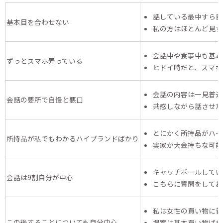
話している最中すら目
基本目を合わせない
私の方はほとんど見ず
会話中や食事中も基本
ずっとスマホ弄っている
ヒドイ時だと、スマホ
会話の内容は一見普通
会話の要所で自慢と悪口
共感しながら話させた
とにかく所持品がハイ
所持品が私でもわかるハイブランドばかり
実家が大金持ちな可能
キャッチボールしてい
会話は9割自分が中心
こちらに質問をしてお
私は女性の買い物に普
この後することについても自分中心
提案は基本買い物ばか