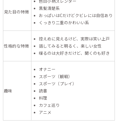
色白小柄スレンダー
黒髪清楚系
見た目の特徴
おっぱいはCだけどクビレには自信あり
くっきり二重のかわいい系
控えめに見えるけど、実際は笑い上戸
性格的な特徴
話してみると明るく、楽しい女性
喋るのは大好きだけど、聞くのも好き
オナニー
スポーツ（観戦）
スポーツ（プレイ）
趣味
読書
料理
カフェ巡り
アニメ