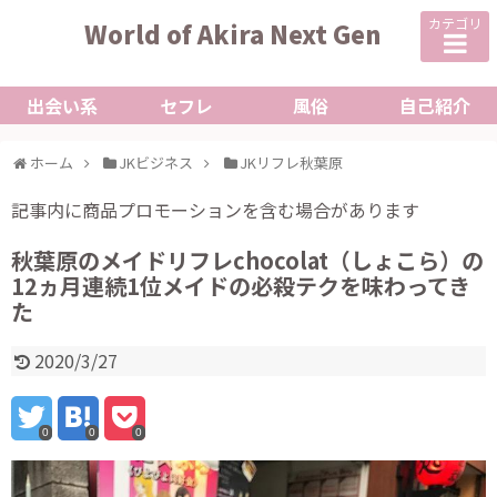
カテゴリ
World of Akira Next Gen
出会い系
セフレ
風俗
自己紹介
ホーム
JKビジネス
JKリフレ秋葉原
記事内に商品プロモーションを含む場合があります
秋葉原のメイドリフレchocolat（しょこら）の
12ヵ月連続1位メイドの必殺テクを味わってき
た
2020/3/27
0
0
0