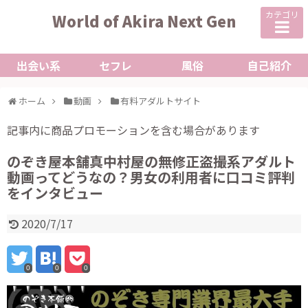
カテゴリ
World of Akira Next Gen
出会い系
セフレ
風俗
自己紹介
ホーム
動画
有料アダルトサイト
記事内に商品プロモーションを含む場合があります
のぞき屋本舗真中村屋の無修正盗撮系アダルト
動画ってどうなの？男女の利用者に口コミ評判
をインタビュー
2020/7/17
0
0
0